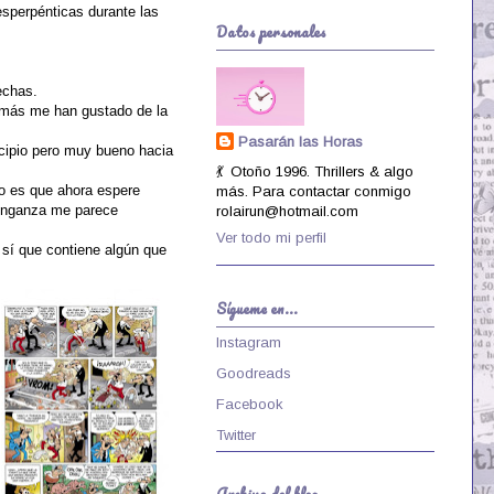
esperpénticas durante las
Datos personales
echas.
e más me han gustado de la
Pasarán las Horas
ncipio pero muy bueno hacia
💃 Otoño 1996. Thrillers & algo
o es que ahora espere
más. Para contactar conmigo
venganza me parece
rolairun@hotmail.com
Ver todo mi perfil
 sí que contiene algún que
Sígueme en...
Instagram
Goodreads
Facebook
Twitter
Archivo del blog