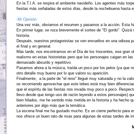
En la T.I.A. se respira el ambiente navideño. Los agentes más torpe
fiestas más señaladas de estos días, desde la nochebuena hasta el 
-Mi Opinión-
Una vez más, obviamos el resumen y pasamos a la acción. Esta hist
En primer lugar, se roza brevemente el sorteo de "El gordo". Quizá 
historia.
Después, nuestros protagonistas se ven envueltos en una odisea pa
el final y en general.
Más tarde, nos encontramos en el Día de los Inocentes, ese gran o
realismo en estas historietas pero que los personajes caigan en l
demasiado absurdo y repetitivo.
Pasamos ahora a la música, traída un poco por los pelos (ya que n
otro detalle muy bueno por lo que valoro su aparición.
Finalmente, a la parte de "el reno" llegué muy saturada y no la va
os recomiendo aprovechar que este tebeo está muy bien diferenciad
que el espíritu de las fiestas nos invada muy poco a poco. Respect
llevo desde que tengo uso de razón leyendo a estos personajes) que
bien hilados, me he sentido más metida en la historia y ha hecho q
anteriores por algo más que la temática.
La escena final me ha gustado mucho. Es un cierre perfecto para e
nos ofrece un buen rato de risas para algunas de estas tardes de in
M