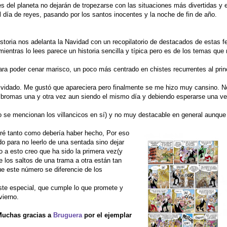
s del planeta no dejarán de tropezarse con las situaciones más divertidas y 
día de reyes, pasando por los santos inocentes y la noche de fin de año.
oria nos adelanta la Navidad con un recopilatorio de destacados de estas f
mientras lo lees parece un historia sencilla y típica pero es de los temas qu
ra poder cenar marisco, un poco más centrado en chistes recurrentes al pri
lvidado. Me gustó que apareciera pero finalmente se me hizo muy cansino. N
as bromas una y otra vez aun siendo el mismo día y debiendo esperarse una 
o se mencionan los villancicos en sí) y no muy destacable en general aunque
loré tanto como debería haber hecho, Por eso
o para no leerlo de una sentada sino dejar
o a esto creo que ha sido la primera vez(y
 los saltos de una trama a otra están tan
ue este número se diferencie de los
ste especial, que cumple lo que promete y
vierno.
uchas gracias a
Bruguera
por el ejemplar