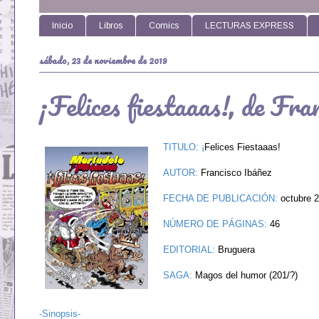
Inicio
Libros
Comics
LECTURAS EXPRESS
sábado, 23 de noviembre de 2019
¡Felices fiestaaas!, de Fra
TITULO: ¡
Felices Fiestaaas!
AUTOR:
Francisco Ibáñez
FECHA DE PUBLICACIÓN:
octubre 
NÚMERO DE PÁGINAS:
46
EDITORIAL:
Bruguera
SAGA:
Magos del humor (201/?)
-Sinopsis-