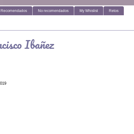
Recomendados
No recomendados
My Whislist
Retos
ncisco Ibañez
2019