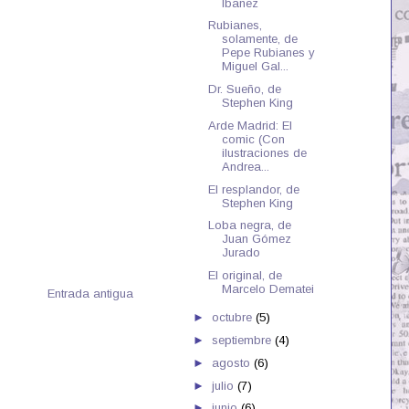
Ibañez
Rubianes,
solamente, de
Pepe Rubianes y
Miguel Gal...
Dr. Sueño, de
Stephen King
Arde Madrid: El
comic (Con
ilustraciones de
Andrea...
El resplandor, de
Stephen King
Loba negra, de
Juan Gómez
Jurado
El original, de
Marcelo Dematei
Entrada antigua
►
octubre
(5)
►
septiembre
(4)
►
agosto
(6)
►
julio
(7)
►
junio
(6)